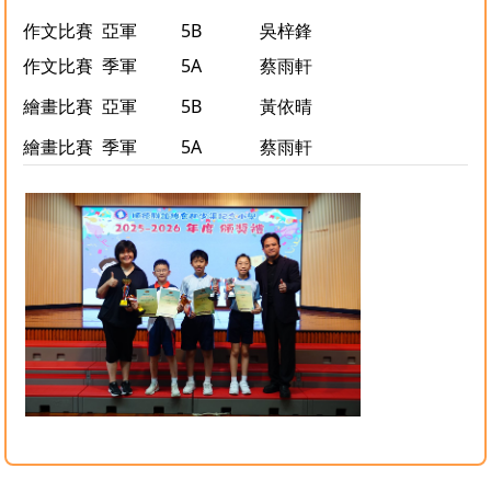
作文比賽
亞軍
5B
吳梓鋒
作文比賽
季軍
5A
蔡雨軒
繪畫比賽
亞軍
5B
黃依晴
繪畫比賽
季軍
5A
蔡雨軒