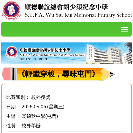
T
《輕鐵穿梭，尋味屯門》
比賽類別： 校外獲獎
日期： 2026-05-06 (星期三)
主辦： 裘錦秋中學(屯門)
性質： 校外舉辦