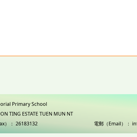
morial Primary School
3 ON TING ESTATE TUEN MUN NT
ax）：
26183132
電郵（Email）：
i