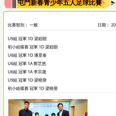
屯門新春青少年五人足球比賽
比賽類別： 一般
日期： 202
U9組
冠軍
1D
梁鎧朗
初小組碟賽
冠軍
1D
梁鎧朗
U6組
冠軍
1D
潘景泰
U6組
冠軍
1A
鄭芷悠
U6組
冠軍
1A
李宗晟
U9組
冠軍
1D
梁曉譽
初小組碟賽
冠軍
1D
梁曉譽