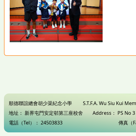
順德聯誼總會胡少渠紀念小學
S.T.F.A. Wu Siu Kui Me
地址：
新界屯門安定邨第三座校舍
Address：
PS No 
電話（Tel）：
24503833
傳真（F