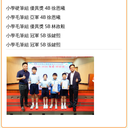
小學硬筆組
優異獎
4B
徐恩曦
小學毛筆組
亞軍
4B
徐恩曦
小學毛筆組
優異獎
5B
林政毅
小學毛筆組
冠軍
5B
張鍵熙
小學毛筆組
冠軍
5B
張鍵熙