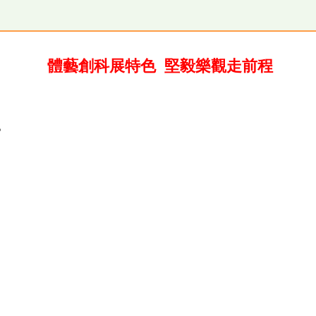
體藝創科展特色 堅毅樂觀走前程
。