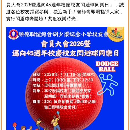
員大會2026暨邁向45週年校慶校友閃避球同樂日」，誠
邀各位校友踴躍參與，歡迎新手！老師會即場指導大家，
實行閃避球齊體驗！共度歡樂時光！