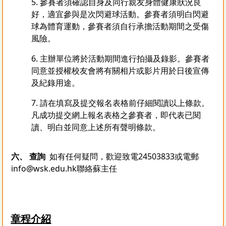
5. 參賽者須確認自身及同行親友身體健康狀況良
好，適宜參與是次閃避球活動。參賽者須明白閃避
球為體育運動，參賽者須自行承擔活動期間之受傷
風險。
6. 主辦單位將於活動期間進行拍攝及錄影。參賽者
同意並授權校友會將有關相片或影片用於日後宣傳
及紀錄用途。
7. 請在填寫及提交報名表格前仔細閱讀以上條款。
凡成功提交網上報名表格之參賽者，即代表已閱
讀、明白並同意上述所有聲明條款。
六
、
查詢
如有任何疑問，歡迎致電24503833或電郵
info@wsk.edu.hk
聯絡蘇主任
章程介紹