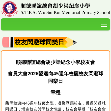
T
校友閃避球同樂日
順德聯誼總會胡少渠紀念小學校友會
會員大會2026暨邁向45週年校慶校友閃避球
同樂日
章程
藉母校邁向45週年校慶之際，凝聚歷屆校友，透過閃避球
同樂日，增進校友與母校之情誼，校友會舉辦「校友會會