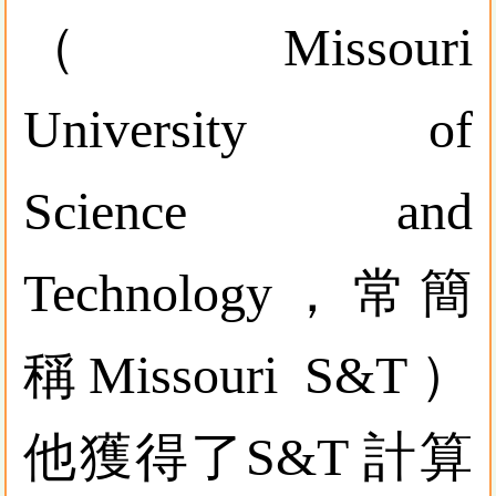
（Missouri
University of
Science and
Technology，常簡
稱Missouri S&T）
他獲得了S&T 計算