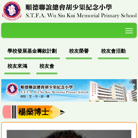
T
學校發展基金籌款計劃
校友榮譽
校友會活動
校友來鴻
校友會
楊燊博士