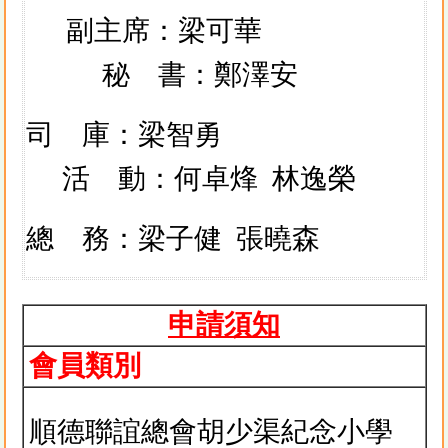
副主席：梁可華
秘 書：鄭澤安
司 庫：梁智勇
活 動：何卓烽 林逸榮
總 務：梁子健
張曉森
申請須知
會員類別
順德聯誼總會胡少渠紀念小學