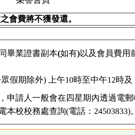
交之會費將不獲發還。
同畢業證書副本
(
如有
)
以及會員費用
假期除外) 上午10時至中午12時及
，申請人一般會在四星期內透過電郵
校校務處查詢(電話：24503833)