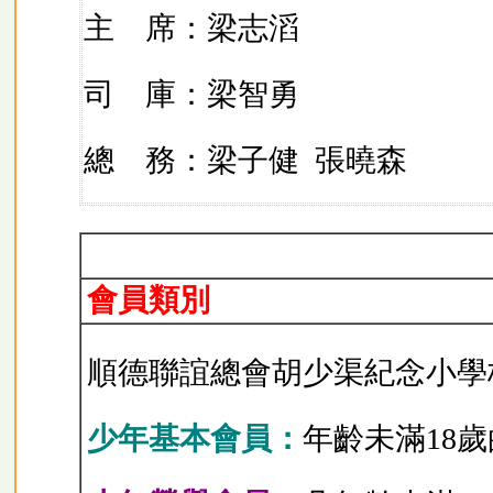
主 席：梁志滔
司 庫：梁智勇
總 務：梁子健
張曉森
會員類別
順德聯誼總會胡少渠紀念小學
少年基本會員：
年齡未滿18