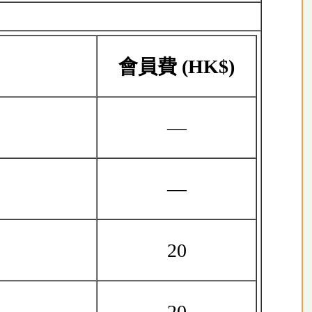
會員費
(HK$)
—
—
20
20