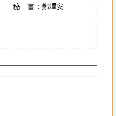
秘 書：鄭澤安