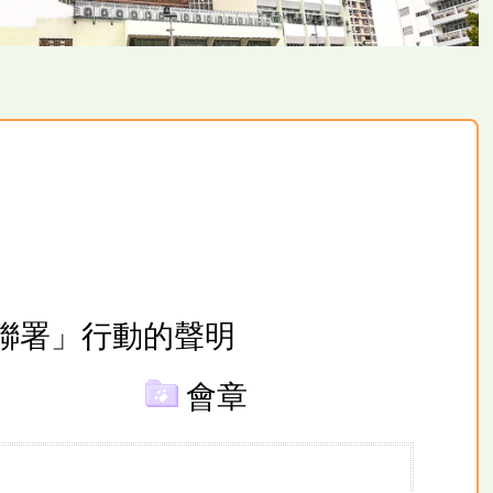
聯署」行動的
聲明
會章