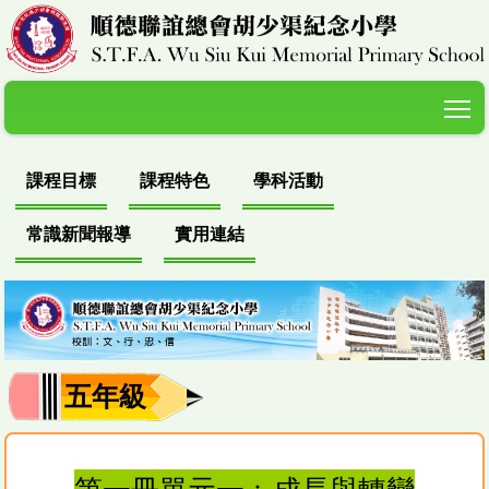
T
課程目標
課程特色
學科活動
常識新聞報導
實用連結
五年級
第一冊單元一﹕成長與轉變