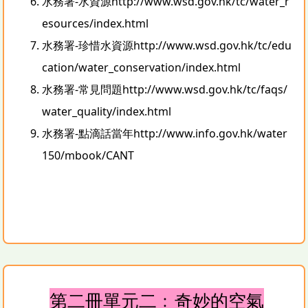
水務署-水資源
http://www.wsd.gov.hk/tc/water_r
esources/index.html
水務署-珍惜水資源
http://www.wsd.gov.hk/tc/edu
cation/water_conservation/index.html
水務署-常見問題
http://www.wsd.gov.hk/tc/faqs/
water_quality/index.html
水務署-點滴話當年
http://www.info.gov.hk/water
150/mbook/CANT
第二冊單元二﹕奇妙的空氣