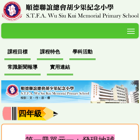
T
課程目標
課程特色
學科活動
常識新聞報導
實用連結
四年級
第一冊單元一﹕發現地球