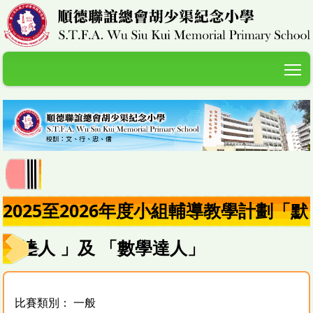
T
2025至2026年度小組輔導教學計劃「默
書達人 」及 「數學達人」
比賽類別： 一般