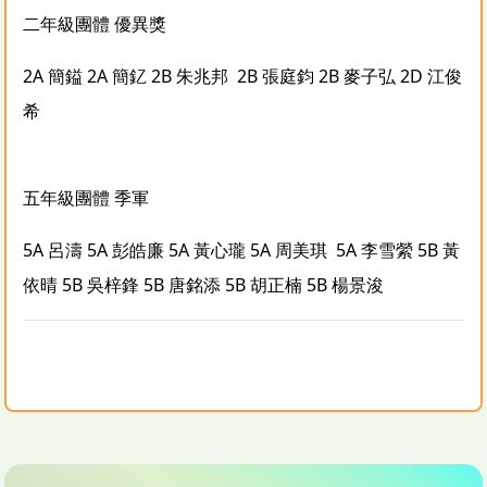
二年級團體 優異獎
2A 簡鎰 2A 簡釔 2B 朱兆邦 2B 張庭鈞 2B 麥子弘 2D 江俊
希
五年級團體 季軍
5A 呂濤 5A 彭皓廉 5A 黃心瓏 5A 周美琪 5A 李雪縈 5B 黃
依晴 5B 吳梓鋒 5B 唐銘添 5B 胡正楠 5B 楊景浚